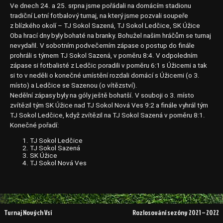
Ve dnech 24. a 25. srpna jsme pořádali na domácím stadionu
tradiční Letní fotbalový turnaj, na který jsme pozvali soupeře
z blízkého okolí – TJ Sokol Sazená, TJ Sokol Ledčice, SK Úžice
Oba hrací dny byly bohaté na branky. Bohužel našim hráčům se turnaj
nevydařil. V sobotním podvečerním zápase o postup do finále
prohráli s týmem TJ Sokol Sazená, v poměru 8:4. V odpoledním
zápase si fotbalisté z Ledčic poradili v poměru 6:1 s Úžicemi a tak
si to v neděli o konečné umístění rozdali domácí s Úžicemi (o 3.
místo) a Ledčice se Sazenou (o vítězství).
Nedělní zápasy byly na góly ještě bohatší. V souboji o 3. místo
zvítězil tým SK Úžice nad TJ Sokol Nová Ves 9:2 a finále vyhrál tým
TJ Sokol Ledčice, když zvítězil na TJ Sokol Sazená v poměru 8:1.
Konečné pořadí:
TJ Sokol Ledčice
TJ Sokol Sazená
SK Úžice
TJ Sokol Nová Ves
Navigace
Turnaj Nových Vsí
Rozlosování sezóny 2021 – 2022