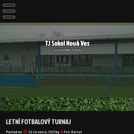
Skip
to
content
TJ Sokol Nová Ves
Z novoveského fotbalu
LETNÍ FOTBALOVÝ TURNAJ
Posted on
26 července, 2021
by
Petr Barnat