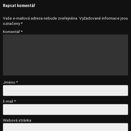
pro
Napsat komentář
příspěvek
Vaše e-mailová adresa nebude zveřejněna.
Vyžadované informace jsou
označeny
*
Komentář
*
Jméno
*
E-mail
*
Webová stránka