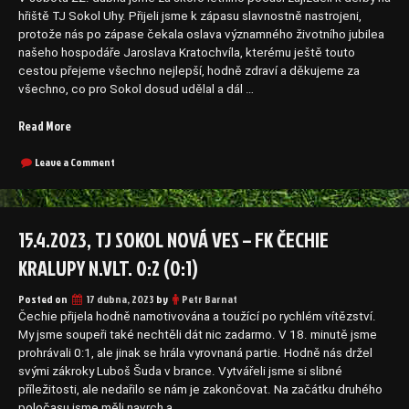
(1:1)“
1:5
hřiště TJ Sokol Uhy. Přijeli jsme k zápasu slavnostně nastrojeni,
(1:1)
protože nás po zápase čekala oslava významného životního jubilea
našeho hospodáře Jaroslava Kratochvíla, kterému ještě touto
cestou přejeme všechno nejlepší, hodně zdraví a děkujeme za
všechno, co pro Sokol dosud udělal a dál …
„22.4.2023,
Read More
TJ
Sokol
on
Leave a Comment
22.4.2023,
Uhy
TJ
–
Sokol
TJ
Uhy
15.4.2023, TJ SOKOL NOVÁ VES – FK ČECHIE
Sokol
–
Nová
TJ
KRALUPY N.VLT. 0:2 (0:1)
Ves
Sokol
Nová
3:1
Posted on
17 dubna, 2023
by
Petr Barnat
Ves
(2:0)“
3:1
Čechie přijela hodně namotivována a toužící po rychlém vítězství.
(2:0)
My jsme soupeři také nechtěli dát nic zadarmo. V 18. minutě jsme
prohrávali 0:1, ale jinak se hrála vyrovnaná partie. Hodně nás držel
svými zákroky Luboš Šuda v brance. Vytvářeli jsme si slibné
příležitosti, ale nedařilo se nám je zakončovat. Na začátku druhého
poločasu jsme měli navrch a …