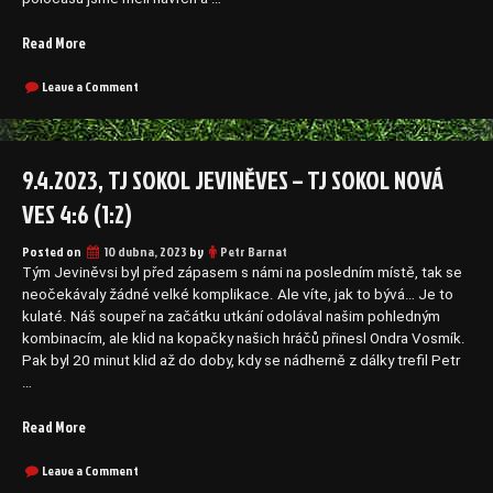
„15.4.2023,
Read More
TJ
Sokol
on
Leave a Comment
15.4.2023,
Nová
TJ
Ves
Sokol
–
Nová
9.4.2023, TJ SOKOL JEVINĚVES – TJ SOKOL NOVÁ
FK
Ves
Čechie
–
VES 4:6 (1:2)
Kralupy
FK
Čechie
n.Vlt.
Posted on
10 dubna, 2023
by
Petr Barnat
Kralupy
0:2
n.Vlt.
Tým Jeviněvsi byl před zápasem s námi na posledním místě, tak se
(0:1)“
0:2
neočekávaly žádné velké komplikace. Ale víte, jak to bývá… Je to
(0:1)
kulaté. Náš soupeř na začátku utkání odolával našim pohledným
kombinacím, ale klid na kopačky našich hráčů přinesl Ondra Vosmík.
Pak byl 20 minut klid až do doby, kdy se nádherně z dálky trefil Petr
…
„9.4.2023,
Read More
TJ
Sokol
on
Leave a Comment
9.4.2023,
Jeviněves