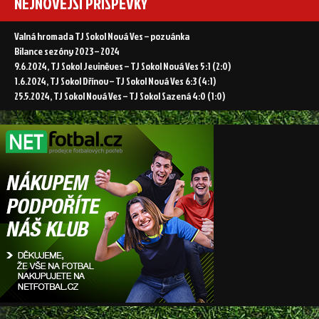
NEJNOVĚJŠÍ PŘÍSPĚVKY
Sokol
1:4
Sazená
(0:2)“
1:4
Valná hromada TJ Sokol Nová Ves – pozvánka
(0:2)
Bilance sezóny 2023 – 2024
9.6.2024, TJ Sokol Jeviněves – TJ Sokol Nová Ves 5:1 (2:0)
1.6.2024, TJ Sokol Dřínov – TJ Sokol Nová Ves 6:3 (4:1)
25.5.2024, TJ Sokol Nová Ves – TJ Sokol Sazená 4:0 (1:0)