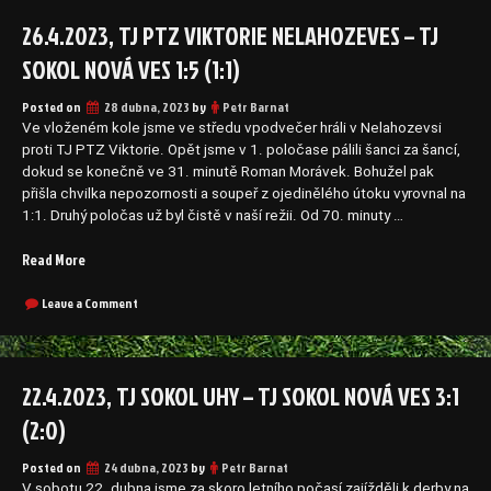
26.4.2023, TJ PTZ VIKTORIE NELAHOZEVES – TJ
SOKOL NOVÁ VES 1:5 (1:1)
Posted on
28 dubna, 2023
by
Petr Barnat
Ve vloženém kole jsme ve středu vpodvečer hráli v Nelahozevsi
proti TJ PTZ Viktorie. Opět jsme v 1. poločase pálili šanci za šancí,
dokud se konečně ve 31. minutě Roman Morávek. Bohužel pak
přišla chvilka nepozornosti a soupeř z ojedinělého útoku vyrovnal na
1:1. Druhý poločas už byl čistě v naší režii. Od 70. minuty …
„26.4.2023,
Read More
TJ
PTZ
on
Leave a Comment
26.4.2023,
Viktorie
TJ
Nelahozeves
PTZ
–
Viktorie
22.4.2023, TJ SOKOL UHY – TJ SOKOL NOVÁ VES 3:1
TJ
Nelahozeves
Sokol
–
(2:0)
Nová
TJ
Sokol
Ves
Posted on
24 dubna, 2023
by
Petr Barnat
Nová
1:5
Ves
V sobotu 22. dubna jsme za skoro letního počasí zajížděli k derby na