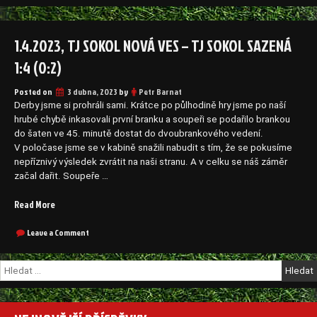
TJ
–
Sokol
TJ
Jeviněves
1.4.2023, TJ SOKOL NOVÁ VES – TJ SOKOL SAZENÁ
Sokol
–
Nová
TJ
1:4 (0:2)
Ves
Sokol
Nová
4:6
Posted on
3 dubna, 2023
by
Petr Barnat
Ves
(1:2)“
4:6
Derby jsme si prohráli sami. Krátce po půlhodině hry jsme po naší
(1:2)
hrubé chybě inkasovali první branku a soupeři se podařilo brankou
do šaten ve 45. minutě dostat do dvoubrankového vedení.
V poločase jsme se v kabině snažili nabudit s tím, že se pokusíme
nepříznivý výsledek zvrátit na naši stranu. A v celku se náš záměr
začal dařit. Soupeře …
„1.4.2023,
Read More
TJ
Sokol
on
Leave a Comment
1.4.2023,
Nová
TJ
Ves
Vyhledávání
Sokol
–
Nová
TJ
Ves
Sokol
–
Sazená
TJ