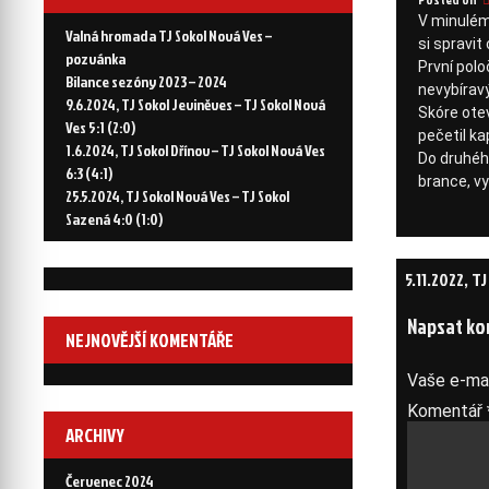
V minulém 
Valná hromada TJ Sokol Nová Ves –
si spravit
pozvánka
První polo
Bilance sezóny 2023 – 2024
nevybíravý
9.6.2024, TJ Sokol Jeviněves – TJ Sokol Nová
Skóre ote
Ves 5:1 (2:0)
pečetil ka
1.6.2024, TJ Sokol Dřínov – TJ Sokol Nová Ves
Do druhého
6:3 (4:1)
brance, vy
25.5.2024, TJ Sokol Nová Ves – TJ Sokol
Sazená 4:0 (1:0)
Navigace
5.11.2022, T
pro
Napsat ko
NEJNOVĚJŠÍ KOMENTÁŘE
příspěve
Vaše e-mai
Komentář
ARCHIVY
Červenec 2024