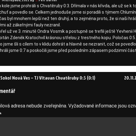
kole jsme prohráli s Chvatěruby 0:3. Dřímala v nás křivda, ale už se 
 chuť a povedlo se. Celkem jednoduše jsme si poradili s týmem Chlumín
čas byl mnohem lepší než ten druhý, a to zejména proto, že si naši hrá
mi až zákeřnými fauly nezranil.
vřel už ve 3. minutě Ondra Vosmík a postupně se trefili ještě Yevheni
pitán Zdeněk Kratochvíl krásnou střelou z trestného kopu. Poločas 0:5.
 jsme šli s cílem to v klidu dohrát a hlavně se nezranit, což se povedl
hráli jsme 0:7 a poskočili jsme před posledním zápasem podzimní části 
J Sokol Nová Ves – TJ Vltavan Chvatěruby 0:3 (0:1)
20.11.
mentář
k
lová adresa nebude zveřejněna.
Vyžadované informace jsou oz
*