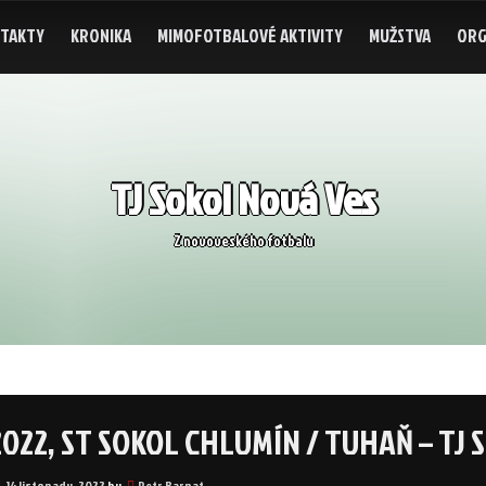
TAKTY
KRONIKA
MIMOFOTBALOVÉ AKTIVITY
MUŽSTVA
ORG
TJ Sokol Nová Ves
Z novoveského fotbalu
.2022, ST SOKOL CHLUMÍN / TUHAŇ – TJ 
14 listopadu, 2022
by
Petr Barnat