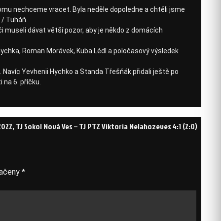
k tomu nechceme vracet. Byla neděle dopoledne a chtěli jsme
 / Tuháň.
či museli dávat větší pozor, aby je někdo z domácích
i Hychka, Roman Morávek, Kuba Lédl a poločasový výsledek
o. Navíc Yevhenii Hychko a Standa Třešňák přidali ještě po
na 6. příčku.
2022, TJ Sokol Nová Ves – TJ PTZ Viktoria Nelahozeves 4:1 (2:0)
načeny
*