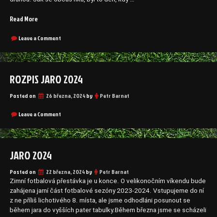
„30.3.2024,
Read More
TJ
Sokol
on
Leave a Comment
30.3.2024,
Nová
TJ
Ves
Sokol
–
Nová
ROZPIS JARO 2024
TJ
Ves
Sokol
–
Uhy
TJ
Posted on
26 března, 2024
by
Petr Barnat
Sokol
0:4
Uhy
on
Leave a Comment
(0:2)“
0:4
Rozpis
(0:2)
jaro
2024
JARO 2024
Posted on
22 března, 2024
by
Petr Barnat
Zimní fotbalová přestávka je u konce. O velikonočním víkendu bude
zahájena jarní část fotbalové sezóny 2023-2024. Vstupujeme do ní
z ne příliš lichotivého 8. místa, ale jsme odhodláni posunout se
během jara do vyšších pater tabulky.Během března jsme se scházeli