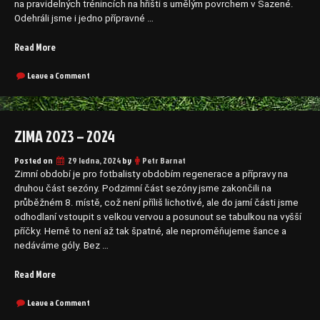
na pravidelných trénincích na hřišti s umělým povrchem v Sazené.
Odehráli jsme i jedno přípravné …
„Jaro
Read More
2024“
on
Leave a Comment
Jaro
2024
ZIMA 2023 – 2024
Posted on
29 ledna, 2024
by
Petr Barnat
Zimní období je pro fotbalisty obdobím regenerace a přípravy na
druhou část sezóny. Podzimní část sezóny jsme zakončili na
průběžném 8. místě, což není příliš lichotivé, ale do jarní části jsme
odhodlaní vstoupit s velkou vervou a posunout se tabulkou na vyšší
příčky. Herně to není až tak špatné, ale neproměňujeme šance a
nedáváme góly. Bez …
„Zima
Read More
2023
–
on
Leave a Comment
Zima
2024“