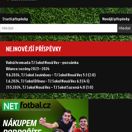
21.10.2023,
Nová
TJ
Ves
Sokol
Navigace
–
Starší příspěvky
Novější příspěvky
Nová
TJ
Ves
pro
Vyhledávání
Dynamo
–
příspěvky
Nelahozeves
TJ
Dynamo
2:7
Nelahozeves
(1:2)“
NEJNOVĚJŠÍ PŘÍSPĚVKY
2:7
(1:2)
Valná hromada TJ Sokol Nová Ves – pozvánka
Bilance sezóny 2023 – 2024
9.6.2024, TJ Sokol Jeviněves – TJ Sokol Nová Ves 5:1 (2:0)
1.6.2024, TJ Sokol Dřínov – TJ Sokol Nová Ves 6:3 (4:1)
25.5.2024, TJ Sokol Nová Ves – TJ Sokol Sazená 4:0 (1:0)