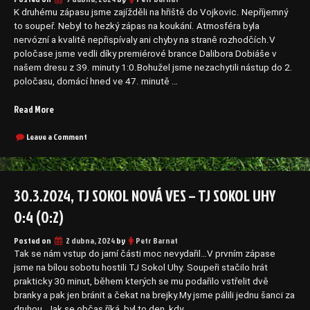
Dolany
6:0
B
K druhému zápasu jsme zajížděli na hřiště do Vojkovic. Nepříjemný
(2:0)“
6:0
to soupeř. Nebyl to hezký zápas na koukání. Atmosféra byla
(2:0)
nervózní a kvalitě nepřispívaly ani chyby na straně rozhodčích.V
poločase jsme vedli díky premiérové brance Dalibora Dobiáše v
našem dresu z 39. minuty 1:0.Bohužel jsme nezachytili nástup do 2.
poločasu, domácí hned ve 47. minutě …
„7.4.2024,
Read More
SK
Vojkovice
on
Leave a Comment
7.4.2024,
B
SK
–
Vojkovice
TJ
B
30.3.2024, TJ SOKOL NOVÁ VES – TJ SOKOL UHY
Sokol
–
Nová
TJ
0:4 (0:2)
Ves
Sokol
Nová
3:2
Posted on
2 dubna, 2024
by
Petr Barnat
Ves
(0:1)“
3:2
Tak se nám vstup do jarní části moc nevydařil…V prvním zápase
(0:1)
jsme na bílou sobotu hostili TJ Sokol Uhy. Soupeři stačilo hrát
prakticky 30 minut, během kterých se mu podařilo vstřelit dvě
branky a pak jen bránit a čekat na brejky.My jsme pálili jednu šanci za
druhou. Jak se občas říká, byl to den, kdy …