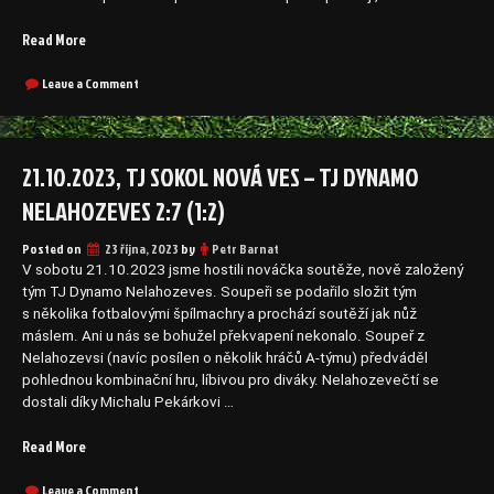
„28.10.2023,
Read More
TJ
Sokol
on
Leave a Comment
28.10.2023,
Sazená
TJ
–
Sokol
TJ
Sazená
21.10.2023, TJ SOKOL NOVÁ VES – TJ DYNAMO
Sokol
–
Nová
TJ
NELAHOZEVES 2:7 (1:2)
Ves
Sokol
Nová
2:2
Posted on
23 října, 2023
by
Petr Barnat
Ves
(2:2)“
2:2
V sobotu 21.10.2023 jsme hostili nováčka soutěže, nově založený
(2:2)
tým TJ Dynamo Nelahozeves. Soupeři se podařilo složit tým
s několika fotbalovými špílmachry a prochází soutěží jak nůž
máslem. Ani u nás se bohužel překvapení nekonalo. Soupeř z
Nelahozevsi (navíc posílen o několik hráčů A-týmu) předváděl
pohlednou kombinační hru, líbivou pro diváky. Nelahozevečtí se
dostali díky Michalu Pekárkovi …
„21.10.2023,
Read More
TJ
Sokol
on
Leave a Comment