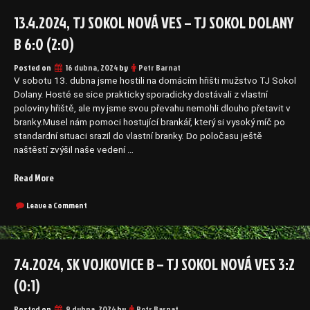
13.4.2024, TJ SOKOL NOVÁ VES – TJ SOKOL DOLANY
B 6:0 (2:0)
Posted on
16 dubna, 2024
by
Petr Barnat
V sobotu 13. dubna jsme hostili na domácím hřišti mužstvo TJ Sokol
Dolany. Hosté se sice prakticky sporadicky dostávali z vlastní
poloviny hřiště, ale my jsme svou převahu nemohli dlouho přetavit v
branky.Musel nám pomoci hostující brankář, který si vysoký míč po
standardní situaci srazil do vlastní branky. Do poločasu ještě
naštěstí zvýšil naše vedení …
„13.4.2024,
Read More
TJ
Sokol
on
Leave a Comment
13.4.2024,
Nová
TJ
Ves
Sokol
–
Nová
7.4.2024, SK VOJKOVICE B – TJ SOKOL NOVÁ VES 3:2
TJ
Ves
Sokol
–
(0:1)
Dolany
TJ
Sokol
B
Posted on
9 dubna, 2024
by
Petr Barnat