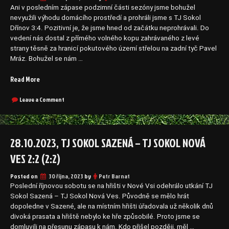
Ani v posledním zápase podzimní části sezóny jsme bohužel
nevyužili výhodu domácího prostředí a prohráli jsme s TJ Sokol
Dřínov 3:4. Pozitivní je, že jsme hned od začátku neprohrávali. Do
vedení nás dostal z přímého volného kopu zahrávaného z levé
strany těsně za hranicí pokutového území střelou na zadní tyč Pavel
Mráz. Bohužel se nám …
„4.11.2023,
Read More
TJ
Sokol
on
Leave a Comment
4.11.2023,
Dřínov
TJ
–
Sokol
TJ
Dřínov
28.10.2023, TJ SOKOL SAZENÁ – TJ SOKOL NOVÁ
Sokol
–
Nová
TJ
VES 2:2 (2:2)
Ves
Sokol
Nová
3:4
Posted on
30 října, 2023
by
Petr Barnat
Ves
(1:2)“
3:4
Poslední říjnovou sobotu se na hřišti v Nové Vsi odehrálo utkání TJ
(1:2)
Sokol Sazená – TJ Sokol Nová Ves. Původně se mělo hrát
dopoledne v Sazené, ale na místním hřišti úřadovala už několik dnů
divoká prasata a hřiště nebylo ke hře způsobilé. Proto jsme se
domluvili na přesunu zápasu k nám. Kdo přišel později, měl …