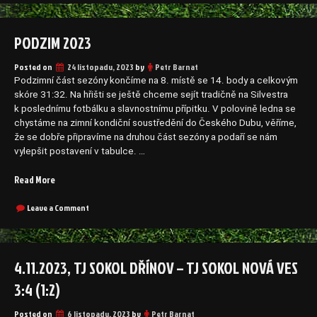
2023
–
2024
PODZIM 2023
Posted on
24 listopadu, 2023
by
Petr Barnat
Podzimní část sezóny končíme na 8. místě se 14. body a celkovým
skóre 31:32. Na hřišti se ještě chceme sejít tradičně na Silvestra
k poslednímu fotbálku a slavnostnímu přípitku. V polovině ledna se
chystáme na zimní kondiční soustředění do Českého Dubu, věříme,
že se dobře připravíme na druhou část sezóny a podaří se nám
vylepšit postavení v tabulce. …
„Podzim
Read More
2023“
on
Leave a Comment
Podzim
2023
4.11.2023, TJ SOKOL DŘÍNOV – TJ SOKOL NOVÁ VES
3:4 (1:2)
Posted on
6 listopadu, 2023
by
Petr Barnat